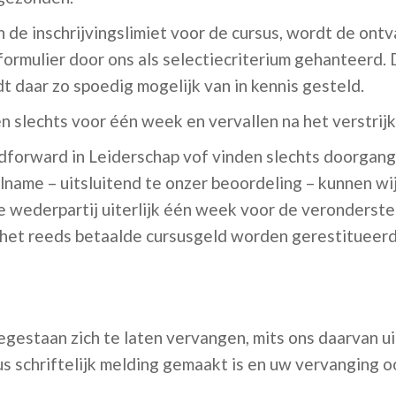
an de inschrijvingslimiet voor de cursus, wordt de on
formulier door ons als selectiecriterium gehanteerd.
dt daar zo spoedig mogelijk van in kennis gesteld.
 slechts voor één week en vervallen na het verstrijke
dforward in Leiderschap vof vinden slechts doorgang
name – uitsluitend te onzer beoordeling – kunnen wij
e wederpartij uiterlijk één week voor de veronderst
l het reeds betaalde cursusgeld worden gerestitueerd
oegestaan zich te laten vervangen, mits ons daarvan ui
s schriftelijk melding gemaakt is en uw vervanging oo