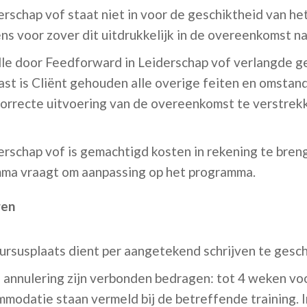
rschap vof staat niet in voor de geschiktheid van he
ns voor zover dit uitdrukkelijk in de overeenkomst n
lle door Feedforward in Leiderschap vof verlangde g
st is Cliënt gehouden alle overige feiten en omstan
correcte uitvoering van de overeenkomst te verstrek
rschap vof is gemachtigd kosten in rekening te brenge
mma vraagt om aanpassing op het programma.
gen
ursusplaats dient per aangetekend schrijven te gesc
annulering zijn verbonden bedragen: tot 4 weken vo
modatie staan vermeld bij de betreffende training. 