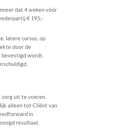
anneer dat 4 weken vóór
ederpartij € 195,-
, latere cursus, op
iekte door de
k bevestigd wordt.
erschuldigd.
zorg uit te voeren.
jk alleen tot Cliënt van
Feedforward in
beoogd resultaat.