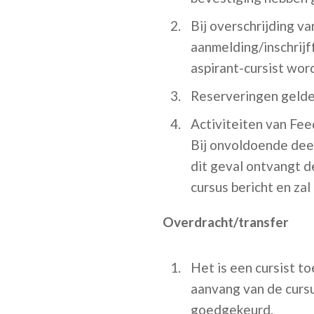
Bij overschrijding v
aanmelding/inschrijf
aspirant-cursist wor
Reserveringen gelden
Activiteiten van Fee
Bij onvoldoende deel
dit geval ontvangt d
cursus bericht en za
Overdracht/transfer
Het is een cursist t
aanvang van de cursu
goedgekeurd.