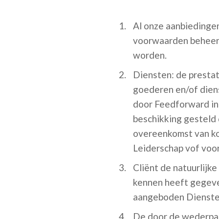
Al onze aanbiedinge
voorwaarden beheers
worden.
Diensten: de prestat
goederen en/of diens
door Feedforward in 
beschikking gesteld 
overeenkomst van ko
Leiderschap vof voor 
Cliënt de natuurlijke
kennen heeft gegeve
aangeboden Diensten
De door de wederpart