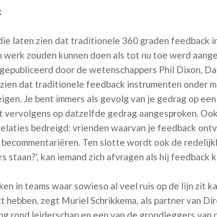
k
ie laten zien dat traditionele 360 graden feedback 
n werk zouden kunnen doen als tot nu toe werd aang
 gepubliceerd door de wetenschappers Phil Dixon, D
 zien dat traditionele feedback instrumenten onder 
igen. Je bent immers als gevolg van je gedrag op een
 vervolgens op datzelfde gedrag aangesproken. Ook
relaties bedreigd: vrienden waarvan je feedback ontv
 becommentariëren. Ten slotte wordt ook de redelij
s staan?’, kan iemand zich afvragen als hij feedback kr
n in teams waar sowieso al veel ruis op de lijn zit 
t hebben, zegt Muriel Schrikkema, als partner van Di
ing rond leiderschap en een van de grondleggers van