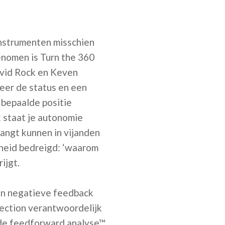
instrumenten misschien
enomen is Turn the 360
avid Rock en Keven
meer de status en een
 bepaalde positie
 staat je autonomie
angt kunnen in vijanden
kheid bedreigd: ‘waarom
ijgt.
kan negatieve feedback
rection verantwoordelijk
 de feedforward analyse™.