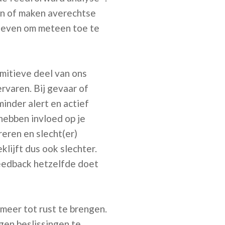
en of maken averechtse
geven om meteen toe te
mitieve deel van ons
ervaren. Bij gevaar of
inder alert en actief
hebben invloed op je
reren en slecht(er)
lijft dus ook slechter.
eedback hetzelfde doet
meer tot rust te brengen.
en beslissingen te