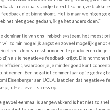
back in een raar standje terecht komen, ze blokker
feedback niet binnenkomt. Het is maar weinigen ge
 heb het niet goed gedaan, ik ga het anders doen’.”
e dominantie van ons limbisch systeem, het meest pri
in wil zo min mogelijk angst en zoveel mogelijk genot 
ein direct door stresshormonen te produceren die je m
 zijn als je negatieve feedback krijgt. Die hormonen 
r efficiënt, waardoor je je minder goed kunt concent
kunt nemen. Een negatief commentaar op je gedrag bek
mi Eisenberger aan UCLA, laat zien dat negatieve f
e pijn. Het levert stress op.
gevoel eenmaal is aangewakkerd is het niet zo snel 
creatief te zijn, om samen te werken en om afgewog