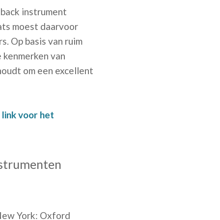
dback instrument
ats moest daarvoor
s. Op basis van ruim
e kenmerken van
houdt om een excellent
 link voor het
nstrumenten
 New York: Oxford