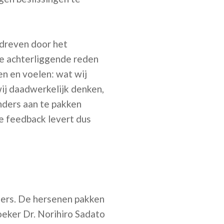
edreven door het
de achterliggende reden
en en voelen: wat wij
wij daadwerkelijk denken,
nders aan te pakken
De feedback levert dus
ers. De hersenen pakken
oeker Dr. Norihiro Sadato