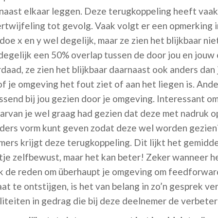
aast elkaar leggen. Deze terugkoppeling heeft vaak 
rtwijfeling tot gevolg. Vaak volgt er een opmerking 
oe x en y wel degelijk, maar ze zien het blijkbaar nie
 degelijk een 50% overlap tussen de door jou en jou
daad, ze zien het blijkbaar daarnaast ook anders dan j
of je omgeving het fout ziet of aan het liegen is. An
assend bij jou gezien door je omgeving. Interessant o
 waarvan je wel graag had gezien dat deze met nadru
nders vorm kunt geven zodat deze wel worden gezie
rs krijgt deze terugkoppeling. Dit lijkt het gemiddel
je zelfbewust, maar het kan beter! Zeker wanneer he
ak de reden om überhaupt je omgeving om feedforward
at te ontstijgen, is het van belang in zo’n gesprek v
liteiten in gedrag die bij deze deelnemer de verbete