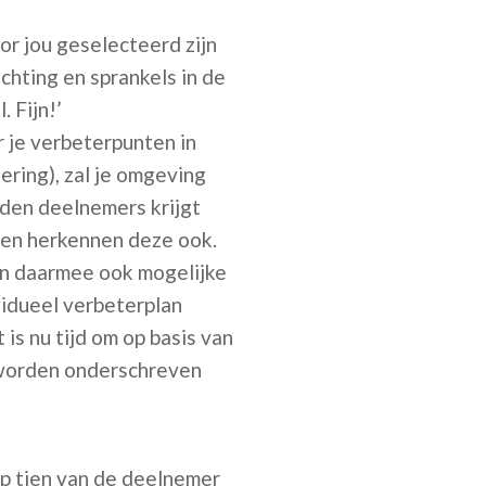
or jou geselecteerd zijn
hting en sprankels in de
 Fijn!’
r je verbeterpunten in
ring), zal je omgeving
rden deelnemers krijgt
d en herkennen deze ook.
 en daarmee ook mogelijke
vidueel verbeterplan
is nu tijd om op basis van
e worden onderschreven
op tien van de deelnemer