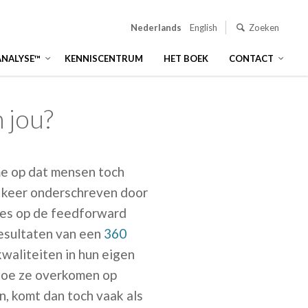
Nederlands
English
Zoeken
ANALYSE™
KENNISCENTRUM
HET BOEK
CONTACT
n jou?
me op dat mensen toch
p keer onderschreven door
ies op de feedforward
Resultaten van een
360
kwaliteiten in hun eigen
hoe ze overkomen op
n, komt dan toch vaak als