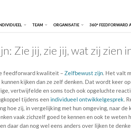
INDIVIDUEEL
TEAM
ORGANISATIE
360° FEEDFORWARD 
 Zie jij, zie jij, wat zij zien i
r de feedforward kwaliteit –
Zelfbewust zijn
. Het valt 
f kunnen kijken dan ze zelf denken. Dat wordt keer o
ige, vertwijfelde en soms toch ook opgeluchte react
rugkoppel tijdens een
individueel ontwikkelgesprek
. 
g hoe zij, in vergelijking met hun omgeving, naar de 
nken vaak zichzelf goed te kennen en ook te weten 
en daar dan nog wel eens anders over lijken te denke