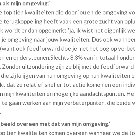
jn als mijn omgeving.’
e top tien kwaliteiten die door jou en de omgeving vo
terugkoppeling heeft vaak een grote zucht van opluc
 wordt er dan opgemerkt ‘ja, ik wist het eigenlijk wel.
ls je omgeving naar jouw kwaliteiten. Dus ook wannee
(want ook feedforward doe je met het oog op verbete
n en ondersteunen.Slechts 8,3% van in totaal honde
 Zonder uitzondering zijn ze blij met de feedforwar
die zij krijgen van hun omgeving op hun kwaliteiten
t dat ze relatief sneller tot actie komen en een indi
en mijn kwaliteiten en mogelijke aandachtspunten. Het 
ht te gaan werken aan mijn verbeterpunten, die beid
.
fbeeld overeen met dat van mijn omgeving.’
top tien kwaliteiten komen overeen wanneer we de t