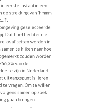
in eerste instantie een
in de strekking van ‘hmmm
t…?’.
w omgeving geselecteerde
ij. Dat hoeft echter niet
dere kwaliteiten worden in
m samen te kijken naar hoe
k opgemerkt zouden worden
n?66,3% van de
de te zijn in Nederland.
t uitgangspunt is ‘leren
 te vragen. Om te willen
ervolgens samen op zoek
ring gaan brengen.